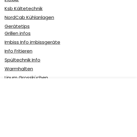
Ksb Kältetechnik
NordCab Kühlanlagen
Gerätetips
Grillen infos
Imbiss Info imbissgeräte
Info Fritieren
Spültechnik Info
Warmhalten
Linum Grossküchen
Partner
Uncategorized
Über uns