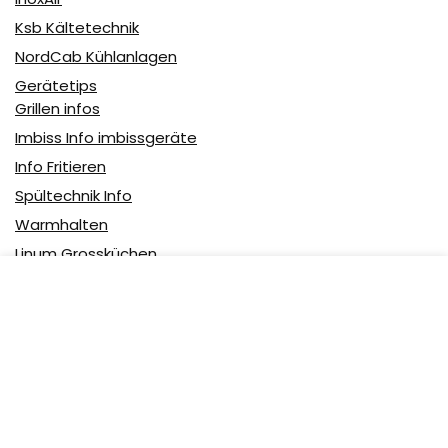
Ksb Kältetechnik
NordCab Kühlanlagen
Gerätetips
Grillen infos
Imbiss Info imbissgeräte
Info Fritieren
Spültechnik Info
Warmhalten
Linum Grossküchen
Partner
Uncategorized
Über uns