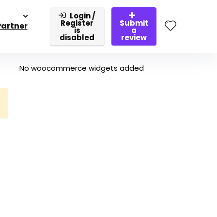
Login /
Register
Submit
Partner
is
a
disabled
review
No woocommerce widgets added