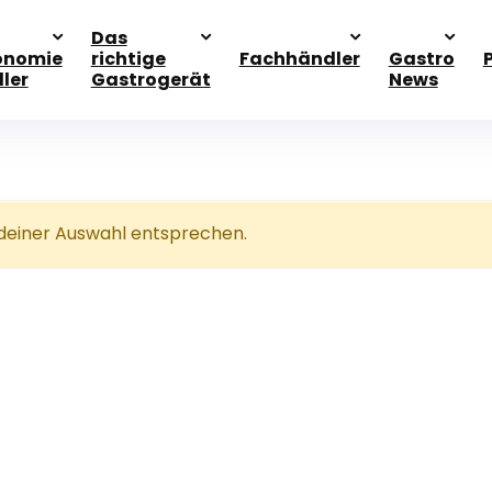
Das
onomie
richtige
Fachhändler
Gastro
ller
Gastrogerät
News
 deiner Auswahl entsprechen.